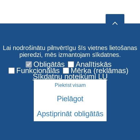
Lai nodrošinātu pilnvērtīgu šīs vietnes lietošanas
pieredzi, mēs izmantojam sīkdatnes.
Obligātās
Analītiskās
Funkcionālās
Mērķa (reklāmas)
Sīkdatņu noteikumi LU
Piekrist visam
Pielāgot
Apstiprināt obligātās
© 2026 Latvijas Universitāte. Visas tiesības aizsargātas
Sīkdatnes