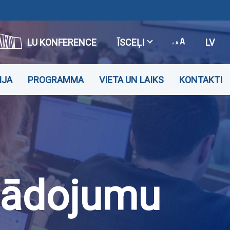
LU KONFERENCE
ĪSCEĻI
LV
IJA
PROGRAMMA
VIETA UN LAIKS
KONTAKTI
enādojumu