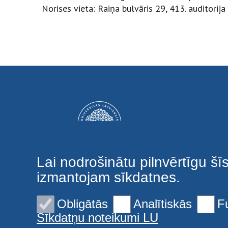
Norises vieta: Raiņa bulvāris 29, 413. auditorija
Lai nodrošinātu pilnvērtīgu šī
izmantojam sīkdatnes.
Obligātās
Analītiskās
F
Sīkdatņu noteikumi LU
© 2026 Latvijas Universitāte. Visas tiesības aizsargātas