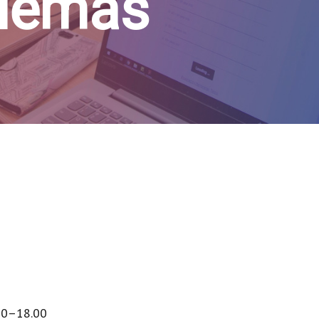
blēmas
.00–18.00