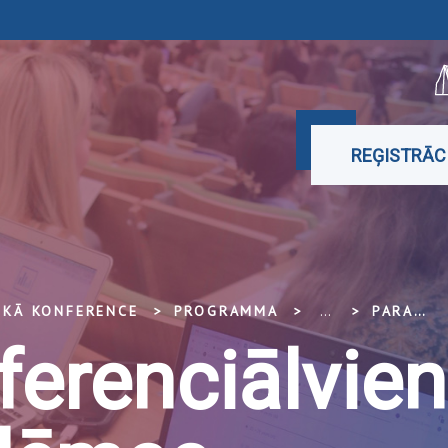
REĢISTRĀC
SKĀ KONFERENCE
PROGRAMMA
...
PARASTO DIFERENCIĀLVIENĀDOJUMU ROBEŽPROBLĒMAS
iferenciālvi