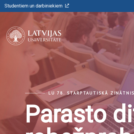
Studentiem un darbiniekiem
LU 78. STARPTAUTISKĀ ZINĀTNI
Parasto d