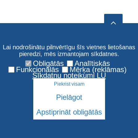
Lai nodrošinātu pilnvērtīgu šīs vietnes lietošanas
pieredzi, mēs izmantojam sīkdatnes.
Obligātās
Analītiskās
Funkcionālās
Mērķa (reklāmas)
Sīkdatņu noteikumi LU
Piekrist visam
Pielāgot
Apstiprināt obligātās
© 2026 Latvijas Universitāte. Visas tiesības aizsargātas
Sīkdatnes