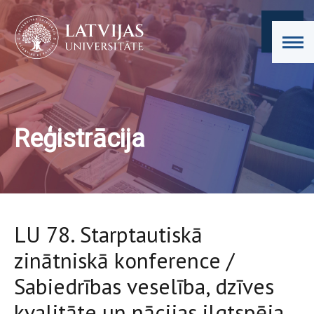
Reģistrācija
LU 78. Starptautiskā
zinātniskā konference /
Sabiedrības veselība, dzīves
kvalitāte un nācijas ilgtspēja