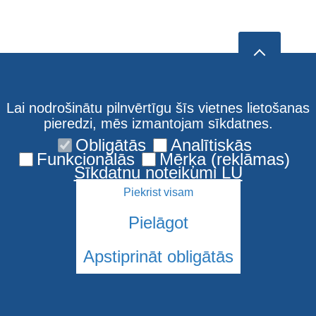
Lai nodrošinātu pilnvērtīgu šīs vietnes lietošanas
pieredzi, mēs izmantojam sīkdatnes.
Obligātās
Analītiskās
Funkcionālās
Mērķa (reklāmas)
Sīkdatņu noteikumi LU
Piekrist visam
Pielāgot
Apstiprināt obligātās
© 2026 Latvijas Universitāte. Visas tiesības aizsargātas
Sīkdatnes