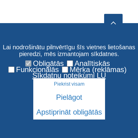
Lai nodrošinātu pilnvērtīgu šīs vietnes lietošanas
pieredzi, mēs izmantojam sīkdatnes.
Obligātās
Analītiskās
Funkcionālās
Mērķa (reklāmas)
Sīkdatņu noteikumi LU
Piekrist visam
Pielāgot
Apstiprināt obligātās
© 2026 Latvijas Universitāte. Visas tiesības aizsargātas
Sīkdatnes