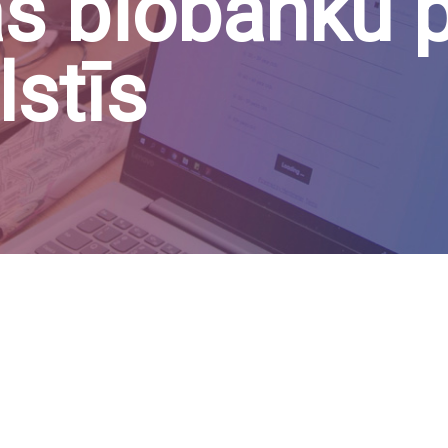
as biobanku 
lstīs