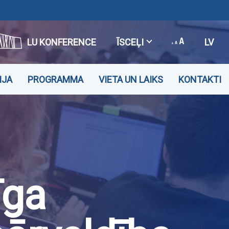
LU KONFERENCE
ĪSCEĻI
LV
IJA
PROGRAMMA
VIETA UN LAIKS
KONTAKTI
īga