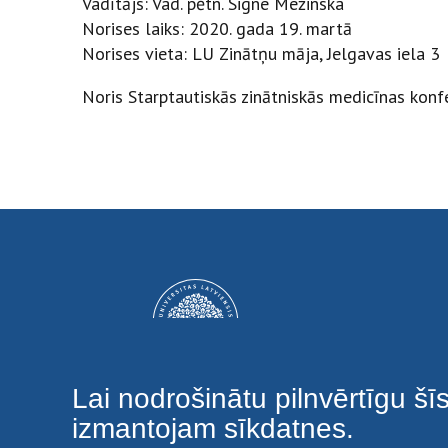
Vadītājs: Vad. pētn. Signe Mežinska
Norises laiks: 2020. gada 19. martā
Norises vieta: LU Zinātņu māja, Jelgavas iela 3
Noris Starptautiskās zinātniskās medicīnas konf
Lai nodrošinātu pilnvērtīgu šī
izmantojam sīkdatnes.