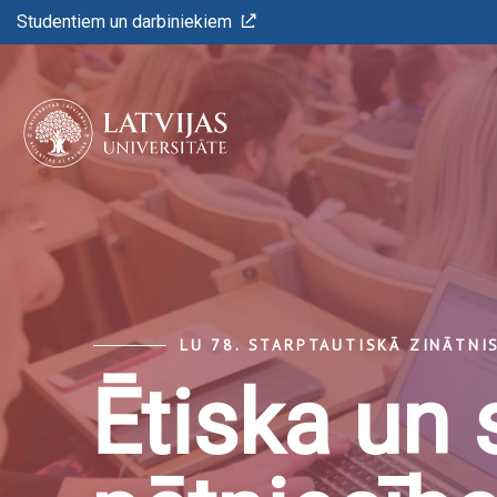
Studentiem un darbiniekiem
LU 78. STARPTAUTISKĀ ZINĀTNI
Ētiska un 