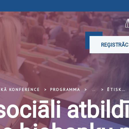
REĢISTRĀC
SKĀ KONFERENCE
PROGRAMMA
...
ĒTISKA UN SOCIĀLI ATBILDĪGA PĒTNIECĪBAS BIOBANKU PĀRVALDĪBA BALTIJAS VALSTĪS
sociāli atbild