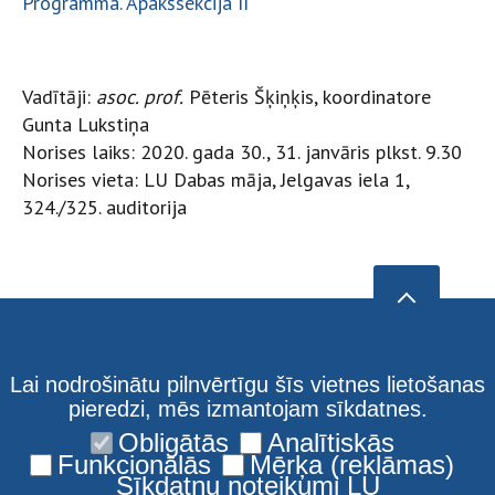
Programma. Apakšsekcija II
Vadītāji:
asoc. prof.
Pēteris Šķiņķis, koordinatore
Gunta Lukstiņa
Norises laiks: 2020. gada 30., 31. janvāris plkst. 9.30
Norises vieta: LU Dabas māja, Jelgavas iela 1,
324./325. auditorija
Lai nodrošinātu pilnvērtīgu šīs vietnes lietošanas
pieredzi, mēs izmantojam sīkdatnes.
Obligātās
Analītiskās
Funkcionālās
Mērķa (reklāmas)
Sīkdatņu noteikumi LU