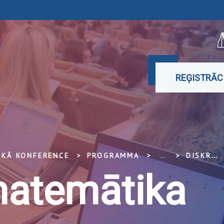
REĢISTRĀC
SKĀ KONFERENCE
PROGRAMMA
...
DISKRĒTĀ MATEMĀTIKA
matemātika