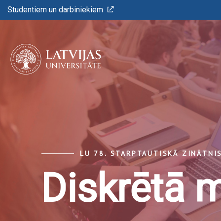
Studentiem un darbiniekiem
LU 78. STARPTAUTISKĀ ZINĀTNI
Diskrētā 