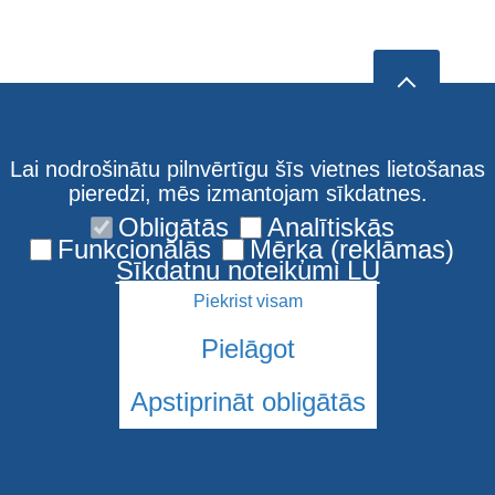
Lai nodrošinātu pilnvērtīgu šīs vietnes lietošanas
pieredzi, mēs izmantojam sīkdatnes.
Obligātās
Analītiskās
Funkcionālās
Mērķa (reklāmas)
Sīkdatņu noteikumi LU
Piekrist visam
Pielāgot
Apstiprināt obligātās
© 2026 Latvijas Universitāte. Visas tiesības aizsargātas
Sīkdatnes