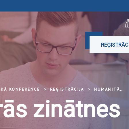
REĢISTRĀC
SKĀ KONFERENCE
REĢISTRĀCIJA
HUMANITĀRĀS ZINĀTNES
ās zinātnes