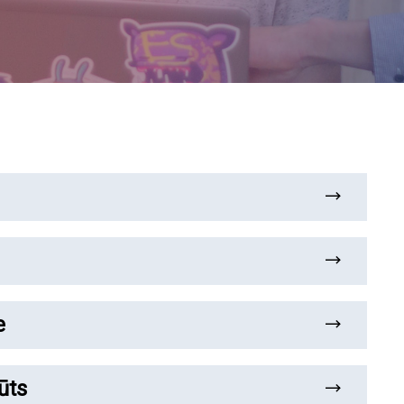
e
tūts