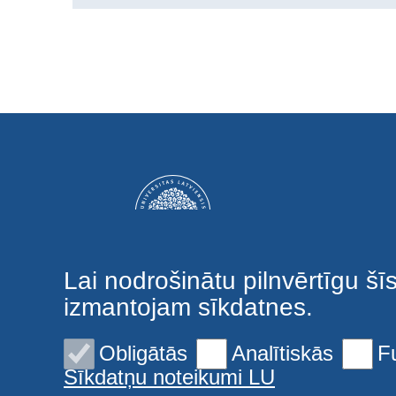
Lai nodrošinātu pilnvērtīgu šī
izmantojam sīkdatnes.
Obligātās
Analītiskās
F
Sīkdatņu noteikumi LU
© 2026 Latvijas Universitāte. Visas tiesības aizsargātas