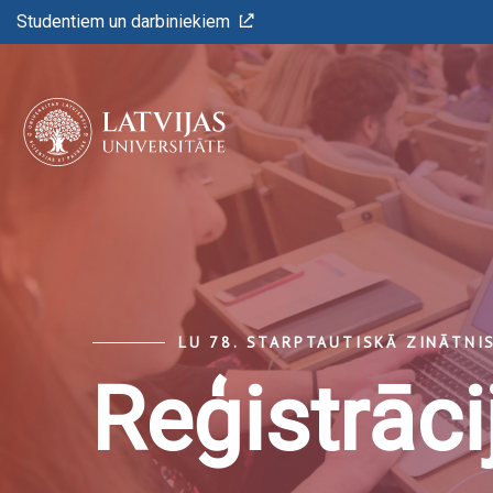
Studentiem un darbiniekiem
LU 78. STARPTAUTISKĀ ZINĀTNI
Reģistrāci