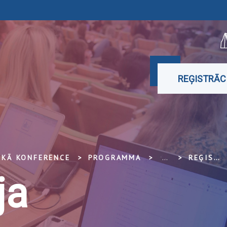
REĢISTRĀC
SKĀ KONFERENCE
PROGRAMMA
...
REĢISTRĀCIJA
ja