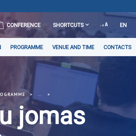
CONFERENCE
SHORTCUTS
EN
N
PROGRAMME
VENUE AND TIME
CONTACTS
ROGRAMME
...
KRIMINĀLTIESISKO ZINĀTŅU J
ņu jomas